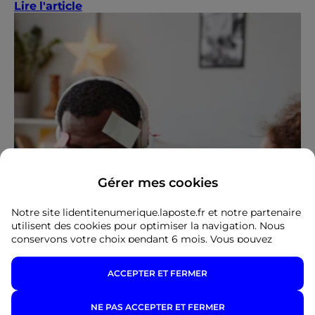
Lire l'article
Gérer mes cookies
Notre site lidentitenumerique.laposte.fr et notre partenaire
utilisent des cookies pour optimiser la navigation. Nous
conservons votre choix pendant 6 mois. Vous pouvez
changer d'avis à tout moment en cliquant sur le lien "gérer
mes cookies" dans le footer de chaque page ou obtenir
ACCEPTER ET FERMER
plus d'informations via notre
politique de cookies.
En cliquant sur "Ne pas accepter et fermer", vous indiquez
votre refus et seuls les cookies nécessaires au
NE PAS ACCEPTER ET FERMER